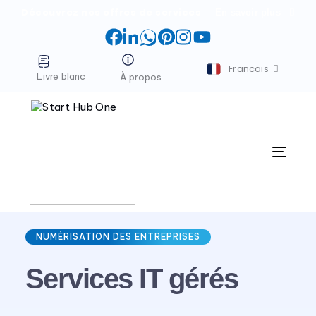
Découvrez nos offres de services
En savoir plus
Facebook
LinkedIn
WhatsApp
Pinterest
Instagram
YouTube
Francais
Livre blanc
À propos
Menu
NUMÉRISATION DES ENTREPRISES
Services IT gérés