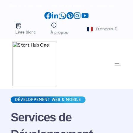
Découvrez nos offres de services
En savoir plus
Facebook
LinkedIn
WhatsApp
Pinterest
Instagram
YouTube
Francais
Livre blanc
À propos
Menu
DÉVELOPPEMENT WEB & MOBILE
Services de