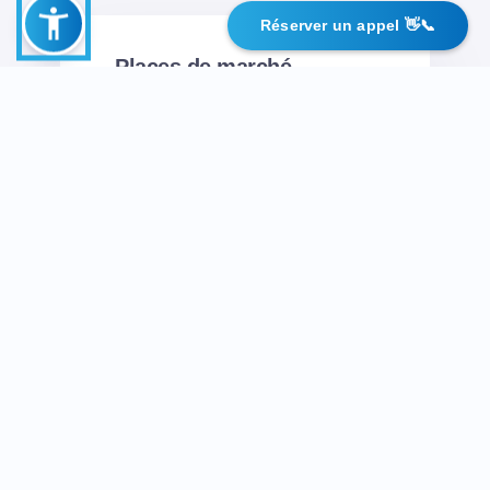
Réserver un appel 👋📞
Places de marché
Plateformes B2B, B2C,
C2C qui augmentent la
valeur commerciale
Médias
Logiciels de streaming
et de divertissement :
mobiles, ordinateurs de
bureau, téléviseurs